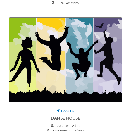
CPA Goscinny
DANSES
DANSE HOUSE
Adultes - Ados
CPA René Goscinny