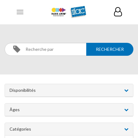
Toggle
navigation
DANSES
Activités
Danses
Disponibilités
Âges
Catégories