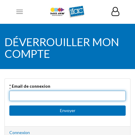
Toggle
navigation
DÉVERROUILLER MON
COMPTE
*
Email de connexion
Connexion