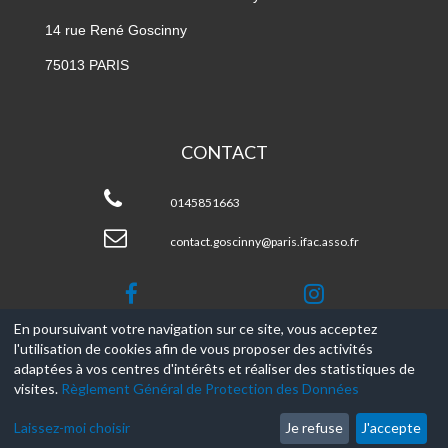
14 rue René Goscinny
75013 PARIS
CONTACT
CPA
Goscinny
0145851663
contact.goscinny@paris.ifac.asso.fr
En poursuivant votre navigation sur ce site, vous acceptez
l'utilisation de cookies afin de vous proposer des activités
© 2017-2026, Ce site est propulsé par
Aniapps.fr
adaptées à vos centres d'intérêts et réaliser des statistiques de
visites.
Règlement Général de Protection des Données
CGV
CGU Aniapps
Laissez-moi choisir
Je refuse
J'accepte
RGPD